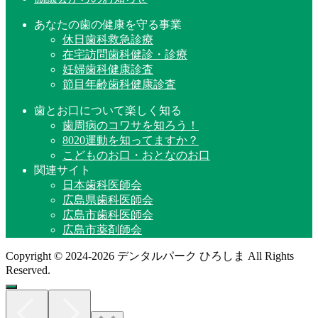
あなたの歯の健康を守る事業
休日歯科救急診療
在宅訪問歯科健診・診療
妊婦歯科健康診査
節目年齢歯科健康診査
歯とお口について楽しく知る
歯周病のコワサを知ろう！
8020運動を知ってますか？
こどものお口・おとなのお口
関連サイト
日本歯科医師会
広島県歯科医師会
広島市歯科医師会
広島市薬剤師会
Copyright © 2024-2026 デンタルパーク ひろしま All Rights
Reserved.