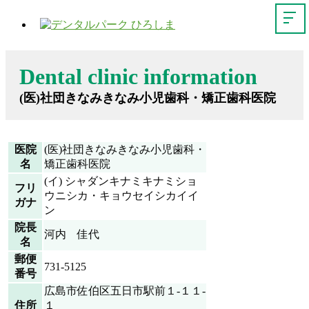
Dental clinic information
(医)社団きなみきなみ小児歯科・矯正歯科医院
医院
(医)社団きなみきなみ小児歯科・
名
矯正歯科医院
(イ) シャダンキナミキナミショ
フリ
ウニシカ・キョウセイシカイイ
ガナ
ン
院長
河内 佳代
名
郵便
731-5125
番号
広島市佐伯区五日市駅前１-１１-
住所
１