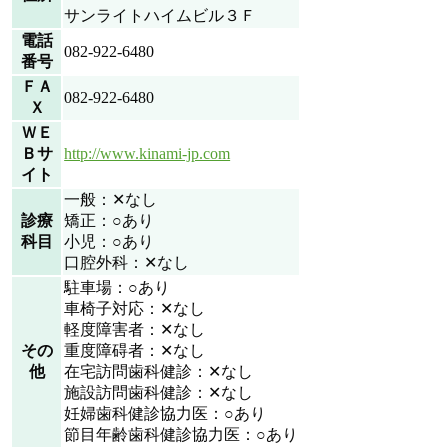
サンライトハイムビル３Ｆ
電話
082-922-6480
番号
ＦＡ
082-922-6480
Ｘ
ＷＥ
Ｂサ
http://www.kinami-jp.com
イト
一般：✕なし
診療
矯正：○あり
科目
小児：○あり
口腔外科：✕なし
駐車場：○あり
車椅子対応：✕なし
軽度障害者：✕なし
その
重度障碍者：✕なし
他
在宅訪問歯科健診：✕なし
施設訪問歯科健診：✕なし
妊婦歯科健診協力医：○あり
節目年齢歯科健診協力医：○あり