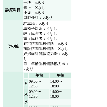
一般：○あり
矯正：✕なし
診療科目
小児：○あり
口腔外科：○あり
駐車場：○あり
車椅子対応：✕なし
軽度障害者：✕なし
重度障碍者：✕なし
在宅訪問歯科健診：○あり
その他
施設訪問歯科健診：✕なし
妊婦歯科健診協力医：○あ
り
節目年齢歯科健診協力医：
○あり
午前
午後
09:00〜
14:00〜
月
12:30
18:00
09:00〜
14:00〜
火
12:30
18:00
水