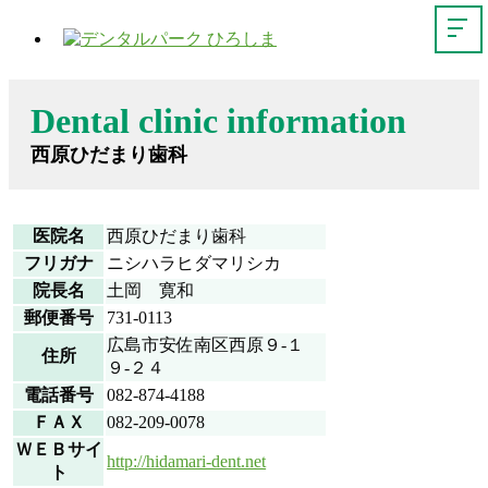
Dental clinic information
西原ひだまり歯科
医院名
西原ひだまり歯科
フリガナ
ニシハラヒダマリシカ
院長名
土岡 寛和
郵便番号
731-0113
広島市安佐南区西原９-１
住所
９-２４
電話番号
082-874-4188
ＦＡＸ
082-209-0078
ＷＥＢサイ
http://hidamari-dent.net
ト