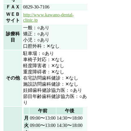
ＦＡＸ
0829-30-7106
ＷＥＢ
http://www.kawano-dental-
clinic.jp
サイト
一般：○あり
診療科
矯正：○あり
目
小児：○あり
口腔外科：✕なし
駐車場：○あり
車椅子対応：✕なし
軽度障害者：✕なし
重度障碍者：✕なし
その他
在宅訪問歯科健診：✕なし
施設訪問歯科健診：✕なし
妊婦歯科健診協力医：○あり
節目年齢歯科健診協力医：○あ
り
午前
午後
月
09:00〜13:00
14:30〜18:00
火
09:00〜13:00
14:30〜18:00