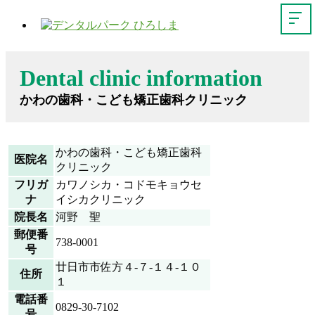
Dental clinic information
かわの歯科・こども矯正歯科クリニック
かわの歯科・こども矯正歯科
医院名
クリニック
フリガ
カワノシカ・コドモキョウセ
ナ
イシカクリニック
院長名
河野 聖
郵便番
738-0001
号
廿日市市佐方４-７-１４-１０
住所
１
電話番
0829-30-7102
号