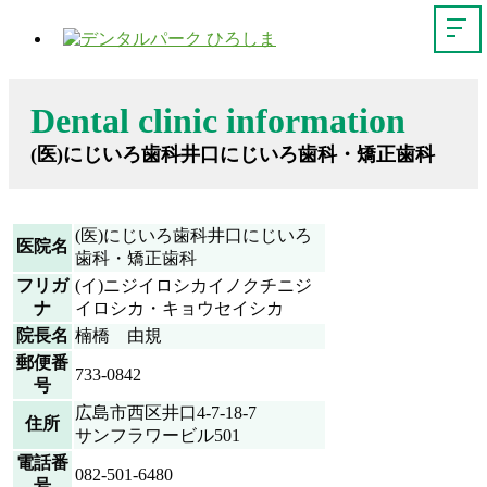
Dental clinic information
(医)にじいろ歯科井口にじいろ歯科・矯正歯科
(医)にじいろ歯科井口にじいろ
医院名
歯科・矯正歯科
フリガ
(イ)ニジイロシカイノクチニジ
ナ
イロシカ・キョウセイシカ
院長名
楠橋 由規
郵便番
733-0842
号
広島市西区井口4-7-18-7
住所
サンフラワービル501
電話番
082-501-6480
号