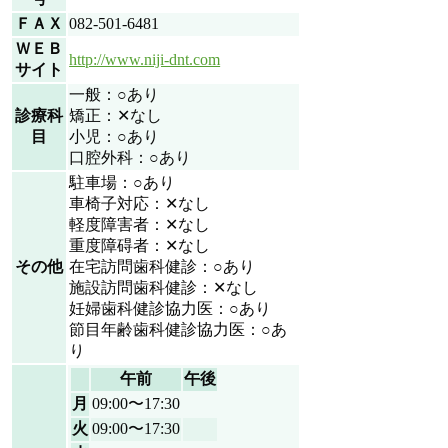
ＦＡＸ
082-501-6481
ＷＥＢ
http://www.niji-dnt.com
サイト
一般：○あり
診療科
矯正：✕なし
目
小児：○あり
口腔外科：○あり
駐車場：○あり
車椅子対応：✕なし
軽度障害者：✕なし
重度障碍者：✕なし
その他
在宅訪問歯科健診：○あり
施設訪問歯科健診：✕なし
妊婦歯科健診協力医：○あり
節目年齢歯科健診協力医：○あ
り
午前
午後
月
09:00〜17:30
火
09:00〜17:30