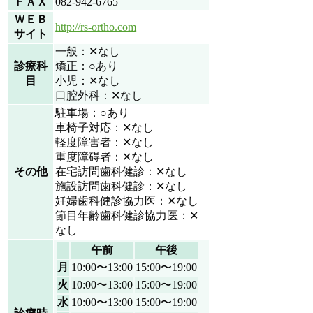
ＦＡＸ
082-942-6765
ＷＥＢ
http://rs-ortho.com
サイト
一般：✕なし
診療科
矯正：○あり
目
小児：✕なし
口腔外科：✕なし
駐車場：○あり
車椅子対応：✕なし
軽度障害者：✕なし
重度障碍者：✕なし
その他
在宅訪問歯科健診：✕なし
施設訪問歯科健診：✕なし
妊婦歯科健診協力医：✕なし
節目年齢歯科健診協力医：✕
なし
午前
午後
月
10:00〜13:00
15:00〜19:00
火
10:00〜13:00
15:00〜19:00
水
10:00〜13:00
15:00〜19:00