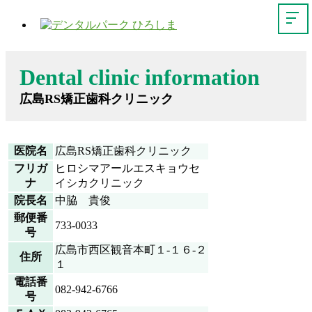
Dental clinic information
広島RS矯正歯科クリニック
医院名
広島RS矯正歯科クリニック
フリガ
ヒロシマアールエスキョウセ
ナ
イシカクリニック
院長名
中脇 貴俊
郵便番
733-0033
号
広島市西区観音本町１-１６-２
住所
１
電話番
082-942-6766
号