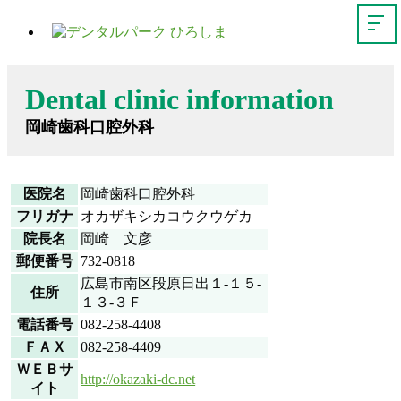
Dental clinic information
岡崎歯科口腔外科
医院名
岡崎歯科口腔外科
フリガナ
オカザキシカコウクウゲカ
院長名
岡崎 文彦
郵便番号
732-0818
広島市南区段原日出１-１５-
住所
１３-３Ｆ
電話番号
082-258-4408
ＦＡＸ
082-258-4409
ＷＥＢサ
http://okazaki-dc.net
イト