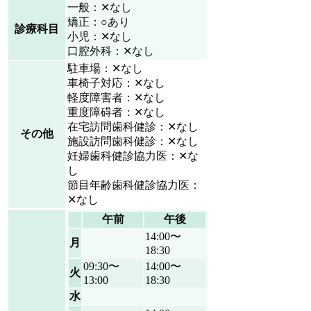
一般：✕なし
矯正：○あり
診療科目
小児：✕なし
口腔外科：✕なし
駐車場：✕なし
車椅子対応：✕なし
軽度障害者：✕なし
重度障碍者：✕なし
在宅訪問歯科健診：✕なし
その他
施設訪問歯科健診：✕なし
妊婦歯科健診協力医：✕な
し
節目年齢歯科健診協力医：
✕なし
午前
午後
14:00〜
月
18:30
09:30〜
14:00〜
火
13:00
18:30
水