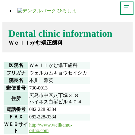
Dental clinic information
Ｗｅｌｌかむ矯正歯科
医院名
Ｗｅｌｌかむ矯正歯科
フリガナ
ウェルカムキョウセイシカ
院長名
本川 雅英
郵便番号
730-0013
広島市中区八丁堀３-８
住所
ハイネス白峯ビル４０４
電話番号
082-228-9334
ＦＡＸ
082-228-9334
ＷＥＢサイ
http://www.wellkamu-
ortho.com
ト