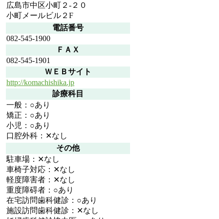
広島市中区小町２-２０
小町メールビル２F
電話番号
082-545-1900
ＦＡＸ
082-545-1901
ＷＥＢサイト
http://komachishika.jp
診療科目
一般：○あり
矯正：○あり
小児：○あり
口腔外科：✕なし
その他
駐車場：✕なし
車椅子対応：✕なし
軽度障害者：✕なし
重度障碍者：○あり
在宅訪問歯科健診：○あり
施設訪問歯科健診：✕なし