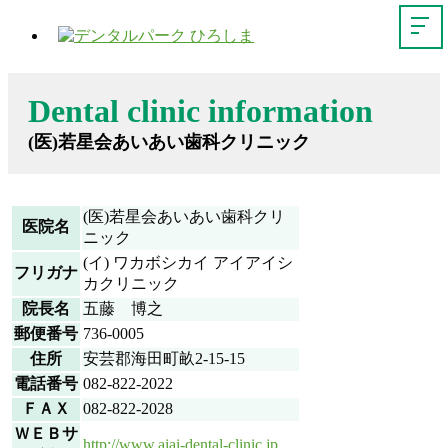
Dental clinic information
(医)若星会あいあい歯科クリニック
(医)若星会あいあい歯科クリ
医院名
ニック
(イ) ワカボシカイ アイアイシ
フリガナ
カクリニック
院長名
五藤 博之
郵便番号
736-0005
住所
安芸郡海田町畝2-15-15
電話番号
082-822-2022
ＦＡＸ
082-822-2028
ＷＥＢサ
http://www.aiai-dental-clinic.jp