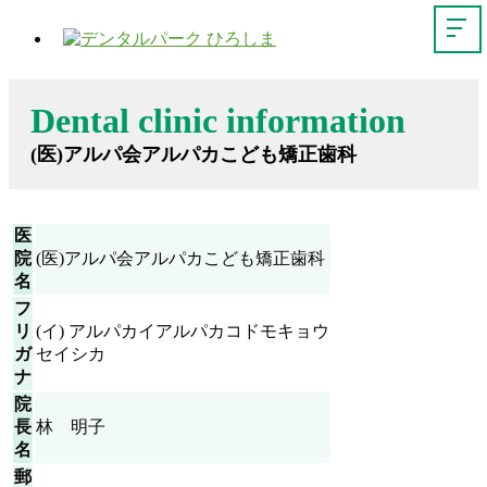
Dental clinic information
(医)アルパ会アルパカこども矯正歯科
医
院
(医)アルパ会アルパカこども矯正歯科
名
フ
リ
(イ) アルパカイアルパカコドモキョウ
ガ
セイシカ
ナ
院
長
林 明子
名
郵