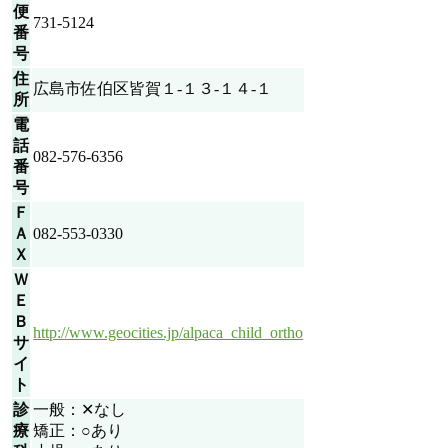
便
731-5124
番
号
住
広島市佐伯区皆賀１-１３-１４-１
所
電
話
082-576-6356
番
号
Ｆ
Ａ
082-553-0330
Ｘ
Ｗ
Ｅ
Ｂ
http://www.geocities.jp/alpaca_child_ortho
サ
イ
ト
診
一般：✕なし
療
矯正：○あり