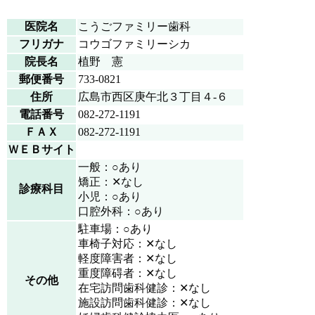
医院名
こうごファミリー歯科
フリガナ
コウゴファミリーシカ
院長名
植野 憲
郵便番号
733-0821
住所
広島市西区庚午北３丁目４-６
電話番号
082-272-1191
ＦＡＸ
082-272-1191
ＷＥＢサイト
一般：○あり
矯正：✕なし
診療科目
小児：○あり
口腔外科：○あり
駐車場：○あり
車椅子対応：✕なし
軽度障害者：✕なし
重度障碍者：✕なし
その他
在宅訪問歯科健診：✕なし
施設訪問歯科健診：✕なし