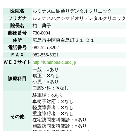
医院名
ルミナス白島通りデンタルクリニック
フリガナ
ルミナスハクシマドオリデンタルクリニック
院長名
柏 典子
郵便番号
730-0004
住所
広島市中区東白島町２１-２１
電話番号
082-555-8202
ＦＡＸ
082-555-5321
ＷＥＢサイト
http://luminous-clinic.jp
一般：○あり
矯正：✕なし
診療科目
小児：○あり
口腔外科：✕なし
駐車場：○あり
車椅子対応：✕なし
軽度障害者：✕なし
重度障碍者：✕なし
その他
在宅訪問歯科健診：○あり
施設訪問歯科健診：○あり