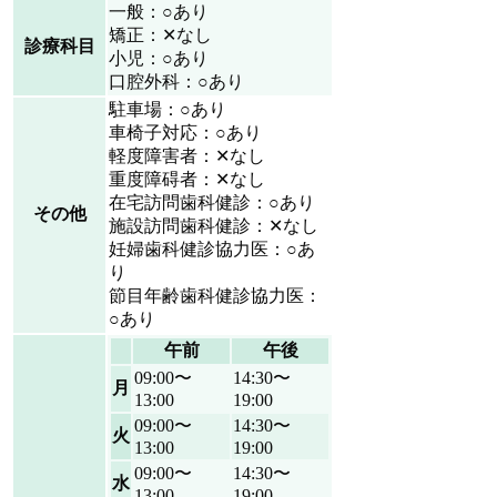
一般：○あり
矯正：✕なし
診療科目
小児：○あり
口腔外科：○あり
駐車場：○あり
車椅子対応：○あり
軽度障害者：✕なし
重度障碍者：✕なし
在宅訪問歯科健診：○あり
その他
施設訪問歯科健診：✕なし
妊婦歯科健診協力医：○あ
り
節目年齢歯科健診協力医：
○あり
午前
午後
09:00〜
14:30〜
月
13:00
19:00
09:00〜
14:30〜
火
13:00
19:00
09:00〜
14:30〜
水
13:00
19:00