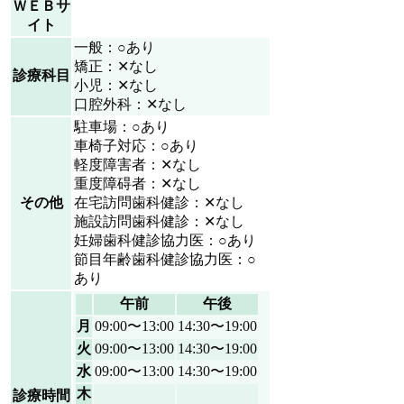
ＷＥＢサ
イト
一般：○あり
矯正：✕なし
診療科目
小児：✕なし
口腔外科：✕なし
駐車場：○あり
車椅子対応：○あり
軽度障害者：✕なし
重度障碍者：✕なし
その他
在宅訪問歯科健診：✕なし
施設訪問歯科健診：✕なし
妊婦歯科健診協力医：○あり
節目年齢歯科健診協力医：○
あり
午前
午後
月
09:00〜13:00
14:30〜19:00
火
09:00〜13:00
14:30〜19:00
水
09:00〜13:00
14:30〜19:00
木
診療時間