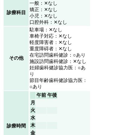
一般：✕なし
矯正：✕なし
診療科目
小児：✕なし
口腔外科：✕なし
駐車場：✕なし
車椅子対応：✕なし
軽度障害者：✕なし
重度障碍者：✕なし
在宅訪問歯科健診：○あり
その他
施設訪問歯科健診：✕なし
妊婦歯科健診協力医：○あ
り
節目年齢歯科健診協力医：
○あり
午前
午後
月
火
水
木
診療時間
金