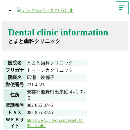
Dental clinic information
とまと歯科クリニック
医院名
とまと歯科クリニック
フリガナ
トマトシカクリニック
院長名
広瀬 佐都子
郵便番号
731-4221
安芸郡熊野町出来庭４-１７-
住所
２
電話番号
082-855-3746
ＦＡＸ
082-855-3746
ＷＥＢサ
http://www.citydo.com/sp/082-
855-3746/
イト