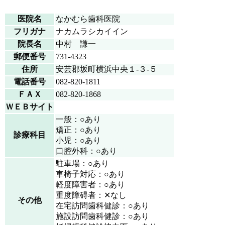
医院名
なかむら歯科医院
フリガナ
ナカムラシカイイン
院長名
中村 謙一
郵便番号
731-4323
住所
安芸郡坂町横浜中央１-３-５
電話番号
082-820-1811
ＦＡＸ
082-820-1868
ＷＥＢサイト
一般：○あり
矯正：○あり
診療科目
小児：○あり
口腔外科：○あり
駐車場：○あり
車椅子対応：○あり
軽度障害者：○あり
重度障碍者：✕なし
その他
在宅訪問歯科健診：○あり
施設訪問歯科健診：○あり