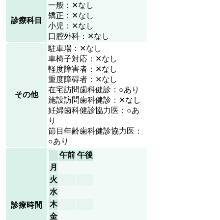
一般：✕なし
矯正：✕なし
診療科目
小児：✕なし
口腔外科：✕なし
駐車場：✕なし
車椅子対応：✕なし
軽度障害者：✕なし
重度障碍者：✕なし
在宅訪問歯科健診：○あり
その他
施設訪問歯科健診：✕なし
妊婦歯科健診協力医：○あ
り
節目年齢歯科健診協力医：
○あり
午前
午後
月
火
水
木
診療時間
金