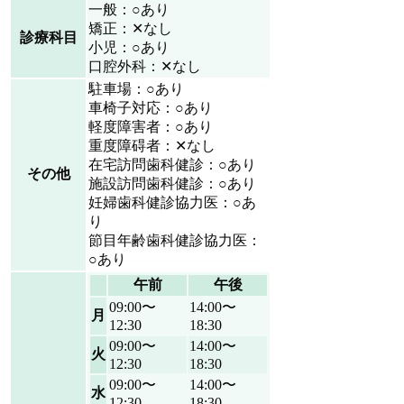
一般：○あり
矯正：✕なし
診療科目
小児：○あり
口腔外科：✕なし
駐車場：○あり
車椅子対応：○あり
軽度障害者：○あり
重度障碍者：✕なし
在宅訪問歯科健診：○あり
その他
施設訪問歯科健診：○あり
妊婦歯科健診協力医：○あ
り
節目年齢歯科健診協力医：
○あり
午前
午後
09:00〜
14:00〜
月
12:30
18:30
09:00〜
14:00〜
火
12:30
18:30
09:00〜
14:00〜
水
12:30
18:30