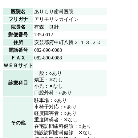
医院名
ありもり歯科医院
フリガナ
アリモリシカイイン
院長名
有森 良壯
郵便番号
735-0012
住所
安芸郡府中町八幡２-１３-２０
電話番号
082-890-0088
ＦＡＸ
082-890-0088
ＷＥＢサイト
一般：○あり
矯正：✕なし
診療科目
小児：✕なし
口腔外科：○あり
駐車場：○あり
車椅子対応：○あり
軽度障害者：○あり
重度障碍者：✕なし
その他
在宅訪問歯科健診：○あり
施設訪問歯科健診：✕なし