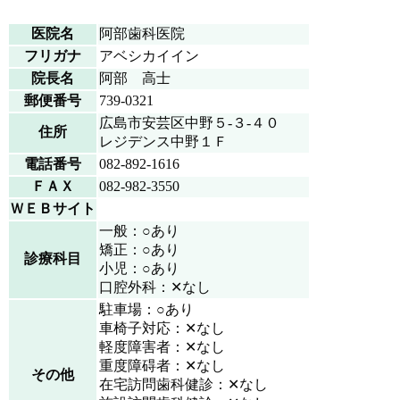
医院名
阿部歯科医院
フリガナ
アベシカイイン
院長名
阿部 高士
郵便番号
739-0321
広島市安芸区中野５-３-４０
住所
レジデンス中野１Ｆ
電話番号
082-892-1616
ＦＡＸ
082-982-3550
ＷＥＢサイト
一般：○あり
矯正：○あり
診療科目
小児：○あり
口腔外科：✕なし
駐車場：○あり
車椅子対応：✕なし
軽度障害者：✕なし
重度障碍者：✕なし
その他
在宅訪問歯科健診：✕なし