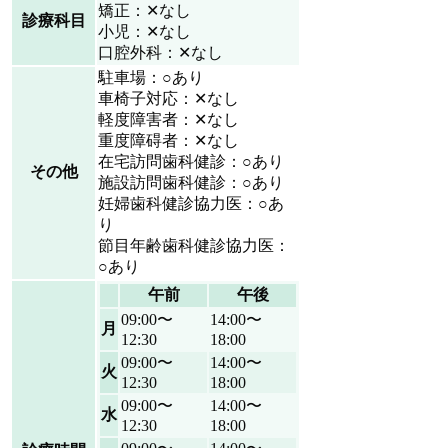
矯正：✕なし
診療科目
小児：✕なし
口腔外科：✕なし
駐車場：○あり
車椅子対応：✕なし
軽度障害者：✕なし
重度障碍者：✕なし
在宅訪問歯科健診：○あり
その他
施設訪問歯科健診：○あり
妊婦歯科健診協力医：○あ
り
節目年齢歯科健診協力医：
○あり
午前
午後
09:00〜
14:00〜
月
12:30
18:00
09:00〜
14:00〜
火
12:30
18:00
09:00〜
14:00〜
水
12:30
18:00