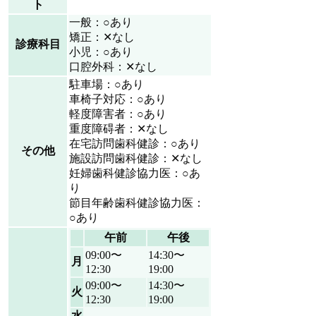
ト
一般：○あり
矯正：✕なし
診療科目
小児：○あり
口腔外科：✕なし
駐車場：○あり
車椅子対応：○あり
軽度障害者：○あり
重度障碍者：✕なし
在宅訪問歯科健診：○あり
その他
施設訪問歯科健診：✕なし
妊婦歯科健診協力医：○あ
り
節目年齢歯科健診協力医：
○あり
午前
午後
09:00〜
14:30〜
月
12:30
19:00
09:00〜
14:30〜
火
12:30
19:00
水