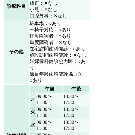
矯正：✕なし
診療科目
小児：✕なし
口腔外科：✕なし
駐車場：○あり
車椅子対応：○あり
軽度障害者：○あり
重度障碍者：✕なし
在宅訪問歯科健診：○あり
その他
施設訪問歯科健診：✕なし
妊婦歯科健診協力医：○あ
り
節目年齢歯科健診協力医：
○あり
午前
午後
09:00〜
13:30〜
月
11:30
17:30
09:00〜
13:30〜
火
11:30
17:30
09:00〜
13:30〜
水
11:30
17:30