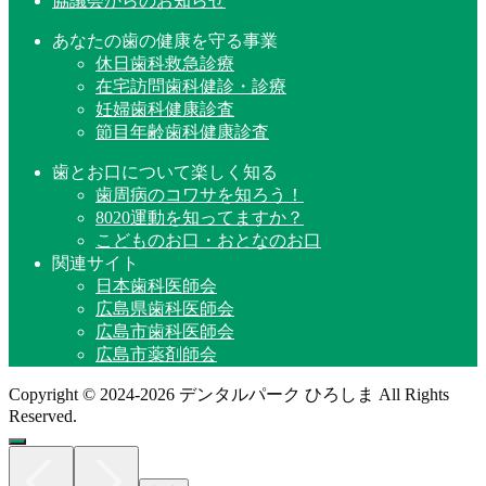
協議会からのお知らせ
あなたの歯の健康を守る事業
休日歯科救急診療
在宅訪問歯科健診・診療
妊婦歯科健康診査
節目年齢歯科健康診査
歯とお口について楽しく知る
歯周病のコワサを知ろう！
8020運動を知ってますか？
こどものお口・おとなのお口
関連サイト
日本歯科医師会
広島県歯科医師会
広島市歯科医師会
広島市薬剤師会
Copyright © 2024-2026 デンタルパーク ひろしま All Rights
Reserved.