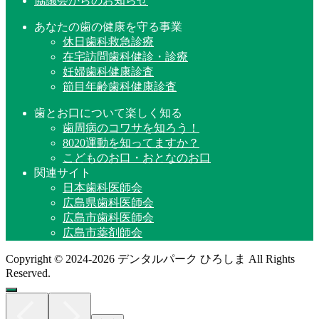
協議会からのお知らせ
あなたの歯の健康を守る事業
休日歯科救急診療
在宅訪問歯科健診・診療
妊婦歯科健康診査
節目年齢歯科健康診査
歯とお口について楽しく知る
歯周病のコワサを知ろう！
8020運動を知ってますか？
こどものお口・おとなのお口
関連サイト
日本歯科医師会
広島県歯科医師会
広島市歯科医師会
広島市薬剤師会
Copyright © 2024-2026 デンタルパーク ひろしま All Rights
Reserved.