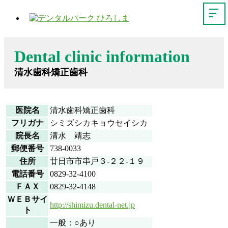
Dental clinic information
清水歯科矯正歯科
医院名
清水歯科矯正歯科
フリガナ
シミズシカキョウセイシカ
院長名
清水 靖志
郵便番号
738-0033
住所
廿日市市串戸３-２２-１９
電話番号
0829-32-4100
ＦＡＸ
0829-32-4148
ＷＥＢサイ
http://shimizu.dental-net.jp
ト
一般：○あり