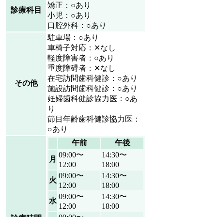
矯正：○あり
診療科目
小児：○あり
口腔外科：○あり
駐車場：○あり
車椅子対応：✕なし
軽度障害者：○あり
重度障碍者：✕なし
在宅訪問歯科健診：○あり
その他
施設訪問歯科健診：○あり
妊婦歯科健診協力医：○あ
り
節目年齢歯科健診協力医：
○あり
午前
午後
09:00〜
14:30〜
月
12:00
18:00
09:00〜
14:30〜
火
12:00
18:00
09:00〜
14:30〜
水
12:00
18:00