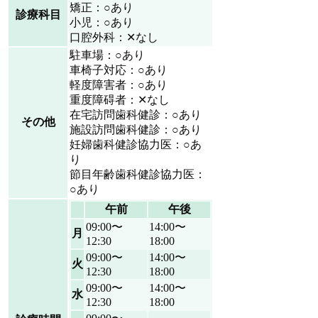
矯正：○あり
診療科目
小児：○あり
口腔外科：✕なし
駐車場：○あり
車椅子対応：○あり
軽度障害者：○あり
重度障碍者：✕なし
在宅訪問歯科健診：○あり
その他
施設訪問歯科健診：○あり
妊婦歯科健診協力医：○あ
り
節目年齢歯科健診協力医：
○あり
午前
午後
09:00〜
14:00〜
月
12:30
18:00
09:00〜
14:00〜
火
12:30
18:00
09:00〜
14:00〜
水
12:30
18:00