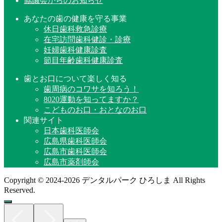
協議会からのお知らせ
あなたの歯の健康を守る事業
休日歯科救急診療
在宅訪問歯科健診・診療
妊婦歯科健康診査
節目年齢歯科健康診査
歯とお口について楽しく知る
歯周病のコワサを知ろう！
8020運動を知ってますか？
こどものお口・おとなのお口
関連サイト
日本歯科医師会
広島県歯科医師会
広島市歯科医師会
広島市薬剤師会
Copyright © 2024-2026 デンタルパーク ひろしま All Rights
Reserved.