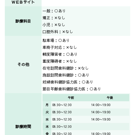
ＷＥＢサイト
一般：○あり
矯正：✕なし
診療科目
小児：✕なし
口腔外科：✕なし
駐車場：○あり
車椅子対応：✕なし
軽度障害者：○あり
重度障碍者：✕なし
その他
在宅訪問歯科健診：✕なし
施設訪問歯科健診：○あり
妊婦歯科健診協力医：○あり
節目年齢歯科健診協力医：○あり
午前
午後
月
08:30〜12:30
14:00〜19:00
火
08:30〜12:30
14:00〜19:00
水
08:30〜12:30
14:00〜19:00
診療時間
木
08:30〜12:30
金
08:30〜12:30
14:00〜19:00