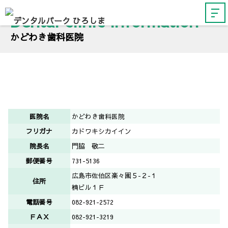
Dental clinic information
かどわき歯科医院
医院名
かどわき歯科医院
フリガナ
カドワキシカイイン
院長名
門脇 敬二
郵便番号
731-5136
広島市佐伯区楽々園５-２-１
住所
楠ビル１Ｆ
電話番号
082-921-2572
ＦＡＸ
082-921-3219