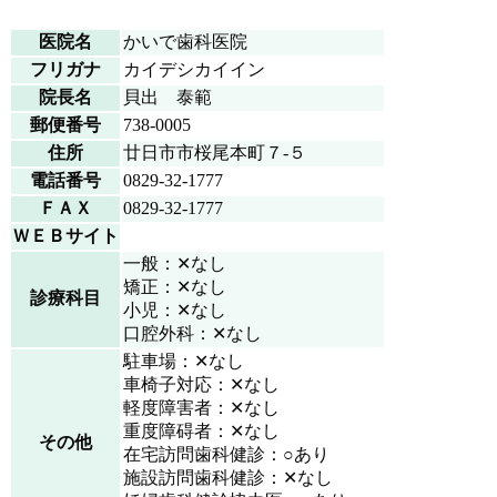
医院名
かいで歯科医院
フリガナ
カイデシカイイン
院長名
貝出 泰範
郵便番号
738-0005
住所
廿日市市桜尾本町７-５
電話番号
0829-32-1777
ＦＡＸ
0829-32-1777
ＷＥＢサイト
一般：✕なし
矯正：✕なし
診療科目
小児：✕なし
口腔外科：✕なし
駐車場：✕なし
車椅子対応：✕なし
軽度障害者：✕なし
重度障碍者：✕なし
その他
在宅訪問歯科健診：○あり
施設訪問歯科健診：✕なし