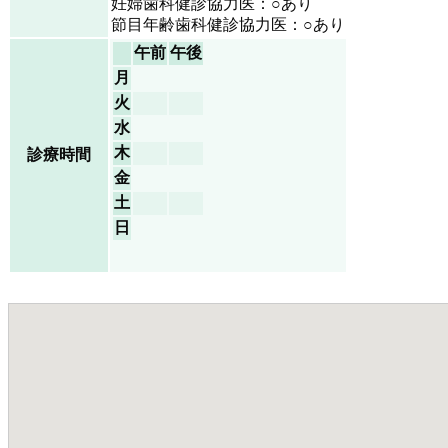
妊婦歯科健診協力医：○あり
節目年齢歯科健診協力医：○あり
午前
午後
月
火
水
木
診療時間
金
土
日