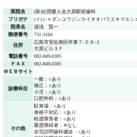
医院名
(医)社団優人会大原駅前歯科
フリガナ
(イ)シャダンユウジンカイオオバラエキマエシ
院長名
湯浅 賢一
郵便番号
731-3164
広島市安佐南区伴東７-５９-１
住所
大原ビル３Ｆ
電話番号
082-849-0305
ＦＡＸ
082-849-0305
ＷＥＢサイト
一般：○あり
矯正：○あり
診療科目
小児：○あり
口腔外科：○あり
駐車場：○あり
車椅子対応：○あり
軽度障害者：○あり
重度障碍者：✕なし
その他
在宅訪問歯科健診：○あり