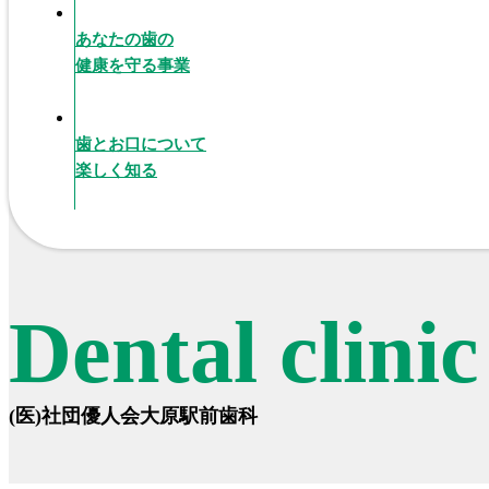
あなたの歯の
健康を守る事業
歯とお口について
楽しく知る
Dental clini
(医)社団優人会大原駅前歯科