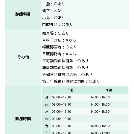
一般：○あり
矯正：✕なし
診療科目
小児：○あり
口腔外科：○あり
駐車場：○あり
車椅子対応：✕なし
軽度障害者：○あり
重度障碍者：✕なし
その他
在宅訪問歯科健診：○あり
施設訪問歯科健診：○あり
妊婦歯科健診協力医：○あり
節目年齢歯科健診協力医：○あり
午前
午後
月
09:00〜12:30
14:00〜18:30
火
09:00〜12:30
14:00〜18:30
水
09:00〜12:30
14:00〜18:30
診療時間
木
09:00〜12:30
金
09:00〜12:30
14:00〜18:30
土
09:00〜12:30
14:00〜17:00