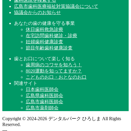
歯科医院を検索する
広島市歯科医療福祉対策協議会について
協議会からのお知らせ
あなたの歯の健康を守る事業
休日歯科救急診療
在宅訪問歯科健診・診療
妊婦歯科健康診査
節目年齢歯科健康診査
歯とお口について楽しく知る
歯周病のコワサを知ろう！
8020運動を知ってますか？
こどものお口・おとなのお口
関連サイト
日本歯科医師会
広島県歯科医師会
広島市歯科医師会
広島市薬剤師会
Copyright © 2024-2026 デンタルパーク ひろしま All Rights
Reserved.