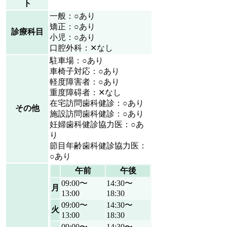
ト
一般：○あり
矯正：○あり
診療科目
小児：○あり
口腔外科：✕なし
駐車場：○あり
車椅子対応：○あり
軽度障害者：○あり
重度障碍者：✕なし
在宅訪問歯科健診：○あり
その他
施設訪問歯科健診：○あり
妊婦歯科健診協力医：○あ
り
節目年齢歯科健診協力医：
○あり
午前
午後
09:00〜
14:30〜
月
13:00
18:30
09:00〜
14:30〜
火
13:00
18:30
09:00〜
14:30〜