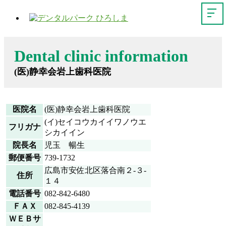
Dental clinic information
(医)静幸会岩上歯科医院
医院名
(医)静幸会岩上歯科医院
(イ)セイコウカイイワノウエ
フリガナ
シカイイン
院長名
児玉 暢生
郵便番号
739-1732
広島市安佐北区落合南２-３-
住所
１４
電話番号
082-842-6480
ＦＡＸ
082-845-4139
ＷＥＢサ