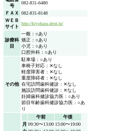
082-831-6480
号
ＦＡＸ
082-831-8148
ＷＥＢ
http://kiyohara-dent.jp/
サイト
一般：○あり
診療科
矯正：○あり
目
小児：○あり
口腔外科：○あり
駐車場：○あり
車椅子対応：✕なし
軽度障害者：✕なし
重度障碍者：✕なし
その他
在宅訪問歯科健診：✕なし
施設訪問歯科健診：✕なし
妊婦歯科健診協力医：○あり
節目年齢歯科健診協力医：○あ
り
午前
午後
月
09:30〜13:00
15:00〜19:00