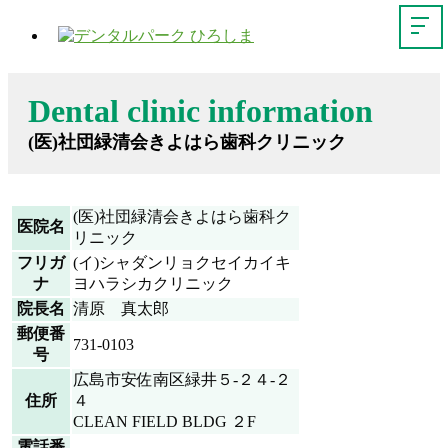
Dental clinic information
(医)社団緑清会きよはら歯科クリニック
(医)社団緑清会きよはら歯科ク
医院名
リニック
フリガ
(イ)シャダンリョクセイカイキ
ナ
ヨハラシカクリニック
院長名
清原 真太郎
郵便番
731-0103
号
広島市安佐南区緑井５-２４-２
住所
４
CLEAN FIELD BLDG ２F
電話番