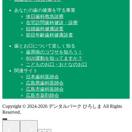
あなたの歯の健康を守る事業
休日歯科救急診療
在宅訪問歯科健診・診療
妊婦歯科健康診査
節目年齢歯科健康診査
歯とお口について楽しく知る
歯周病のコワサを知ろう！
8020運動を知ってますか？
こどものお口・おとなのお口
関連サイト
日本歯科医師会
広島県歯科医師会
広島市歯科医師会
広島市薬剤師会
Copyright © 2024-2026 デンタルパーク ひろしま All Rights
Reserved.