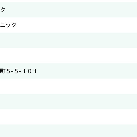
ク
ニック
町５-５-１０１