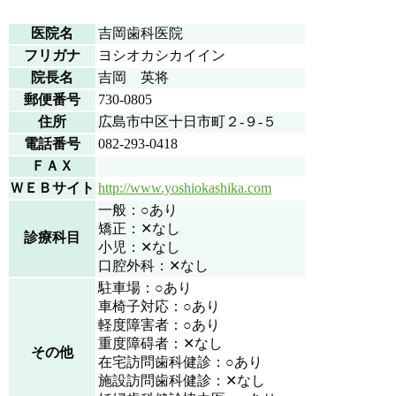
医院名
吉岡歯科医院
フリガナ
ヨシオカシカイイン
院長名
吉岡 英将
郵便番号
730-0805
住所
広島市中区十日市町２-９-５
電話番号
082-293-0418
ＦＡＸ
ＷＥＢサイト
http://www.yoshiokashika.com
一般：○あり
矯正：✕なし
診療科目
小児：✕なし
口腔外科：✕なし
駐車場：○あり
車椅子対応：○あり
軽度障害者：○あり
重度障碍者：✕なし
その他
在宅訪問歯科健診：○あり
施設訪問歯科健診：✕なし