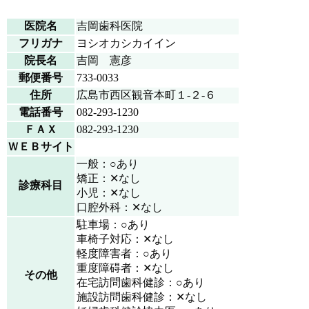
医院名
吉岡歯科医院
フリガナ
ヨシオカシカイイン
院長名
吉岡 憲彦
郵便番号
733-0033
住所
広島市西区観音本町１-２-６
電話番号
082-293-1230
ＦＡＸ
082-293-1230
ＷＥＢサイト
一般：○あり
矯正：✕なし
診療科目
小児：✕なし
口腔外科：✕なし
駐車場：○あり
車椅子対応：✕なし
軽度障害者：○あり
重度障碍者：✕なし
その他
在宅訪問歯科健診：○あり
施設訪問歯科健診：✕なし