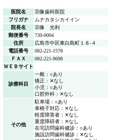
医院名
宗像歯科医院
フリガナ
ムナカタシカイイン
院長名
宗像 光利
郵便番号
730-0004
住所
広島市中区東白島町１８-４
電話番号
082-221-1578
ＦＡＸ
082-221-9698
ＷＥＢサイト
一般：○あり
矯正：✕なし
診療科目
小児：○あり
口腔外科：✕なし
駐車場：○あり
車椅子対応：✕なし
軽度障害者：✕なし
重度障碍者：✕なし
その他
在宅訪問歯科健診：○あり
施設訪問歯科健診：✕なし