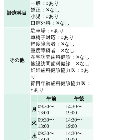
一般：○あり
矯正：✕なし
診療科目
小児：○あり
口腔外科：✕なし
駐車場：○あり
車椅子対応：○あり
軽度障害者：✕なし
重度障碍者：✕なし
在宅訪問歯科健診：✕なし
その他
施設訪問歯科健診：✕なし
妊婦歯科健診協力医：○あ
り
節目年齢歯科健診協力医：
○あり
午前
午後
09:30〜
14:30〜
月
13:00
19:00
09:30〜
14:30〜
火
13:00
19:00
09:30〜
14:30〜
水
13:00
19:00