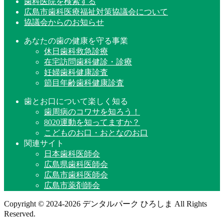
歯科医院を検索する
広島市歯科医療福祉対策協議会について
協議会からのお知らせ
あなたの歯の健康を守る事業
休日歯科救急診療
在宅訪問歯科健診・診療
妊婦歯科健康診査
節目年齢歯科健康診査
歯とお口について楽しく知る
歯周病のコワサを知ろう！
8020運動を知ってますか？
こどものお口・おとなのお口
関連サイト
日本歯科医師会
広島県歯科医師会
広島市歯科医師会
広島市薬剤師会
Copyright © 2024-2026 デンタルパーク ひろしま All Rights
Reserved.