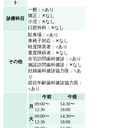
ト
一般：○あり
矯正：✕なし
診療科目
小児：✕なし
口腔外科：✕なし
駐車場：○あり
車椅子対応：✕なし
軽度障害者：○あり
重度障碍者：✕なし
在宅訪問歯科健診：○あり
その他
施設訪問歯科健診：✕なし
妊婦歯科健診協力医：○あ
り
節目年齢歯科健診協力医：
○あり
午前
午後
09:00〜
14:30〜
月
12:30
18:00
09:00〜
14:30〜
火
12:30
18:00