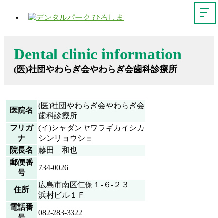
Dental clinic information
(医)社団やわらぎ会やわらぎ会歯科診療所
(医)社団やわらぎ会やわらぎ会
医院名
歯科診療所
フリガ
(イ)シャダンヤワラギカイシカ
ナ
シンリョウショ
院長名
藤田 和也
郵便番
734-0026
号
広島市南区仁保１-６-２３
住所
浜村ビル１Ｆ
電話番
082-283-3322
号