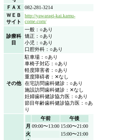
ＦＡＸ
082-281-3214
ＷＥＢ
http://yawaragi-kai.kamu-
come.com/
サイト
一般：○あり
診療科
矯正：○あり
目
小児：○あり
口腔外科：○あり
駐車場：○あり
車椅子対応：○あり
軽度障害者：○あり
重度障碍者：✕なし
その他
在宅訪問歯科健診：○あり
施設訪問歯科健診：✕なし
妊婦歯科健診協力医：○あり
節目年齢歯科健診協力医：○あ
り
午前
午後
月
09:00〜13:00
15:00〜21:00
火
15:00〜21:00