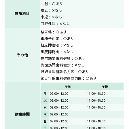
一般：○あり
矯正：✕なし
診療科目
小児：✕なし
口腔外科：✕なし
駐車場：○あり
車椅子対応：○あり
軽度障害者：✕なし
重度障碍者：✕なし
その他
在宅訪問歯科健診：○あり
施設訪問歯科健診：✕なし
妊婦歯科健診協力医：○あり
節目年齢歯科健診協力医：○あり
午前
午後
月
09:00〜12:00
14:00〜18:30
火
09:00〜12:00
14:00〜18:30
水
09:00〜12:00
14:00〜18:30
診療時間
木
09:00〜12:00
金
09:00〜12:00
14:00〜18:30
土
09:00〜12:00
14:00〜18:30