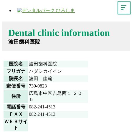
Dental clinic information
波田歯科医院
医院名
波田歯科医院
フリガナ
ハダシカイイン
院長名
波田 佳範
郵便番号
730-0823
広島市中区吉島西１-２０-
住所
５
電話番号
082-241-4513
ＦＡＸ
082-241-4513
ＷＥＢサイ
ト