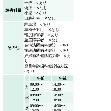
一般：○あり
矯正：✕なし
診療科目
小児：○あり
口腔外科：✕なし
駐車場：○あり
車椅子対応：✕なし
軽度障害者：○あり
重度障碍者：✕なし
在宅訪問歯科健診：○あり
その他
施設訪問歯科健診：○あり
妊婦歯科健診協力医：○あ
り
節目年齢歯科健診協力医：
○あり
午前
午後
09:00〜
14:30〜
月
12:30
18:30
09:00〜
14:30〜
火
12:30
18:30
09:00〜
14:30〜
水
12:30
18:30