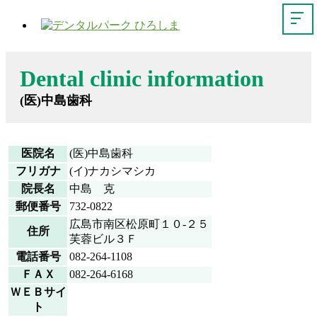
Dental clinic information
(医)中島歯科
医院名
(医)中島歯科
フリガナ
(イ)ナカシマシカ
院長名
中島 克
郵便番号
732-0822
広島市南区松原町１０-２５
住所
芙蓉ビル３Ｆ
電話番号
082-264-1108
ＦＡＸ
082-264-6168
ＷＥＢサイ
ト