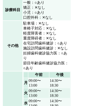
一般：○あり
矯正：✕なし
診療科目
小児：○あり
口腔外科：✕なし
駐車場：✕なし
車椅子対応：✕なし
軽度障害者：✕なし
重度障碍者：✕なし
在宅訪問歯科健診：○あり
その他
施設訪問歯科健診：✕なし
妊婦歯科健診協力医：○あ
り
節目年齢歯科健診協力医：
○あり
午前
午後
09:00〜
14:30〜
月
13:00
18:30
09:00〜
14:30〜
火
13:00
18:30
09:00〜
14:30〜
水
13:00
18:30