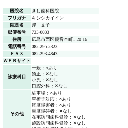
医院名
きし歯科医院
フリガナ
キシシカイイン
院長名
岸 文子
郵便番号
733-0033
住所
広島市西区観音本町1-20-16
電話番号
082-295-2323
ＦＡＸ
082-293-4843
ＷＥＢサイト
一般：○あり
矯正：✕なし
診療科目
小児：✕なし
口腔外科：✕なし
駐車場：○あり
車椅子対応：○あり
軽度障害者：○あり
重度障碍者：✕なし
その他
在宅訪問歯科健診：✕なし
施設訪問歯科健診：✕なし