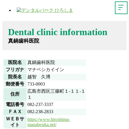
Dental clinic information
真鍋歯科医院
医院名
真鍋歯科医院
フリガナ
マナベシカイイン
院長名
越智 久博
郵便番号
733-0003
広島市西区三篠町１-１１-１
住所
１
電話番号
082-237-3337
ＦＡＸ
082-238-2833
ＷＥＢサ
https://www.hiroshima-
manabesika.net/
イト