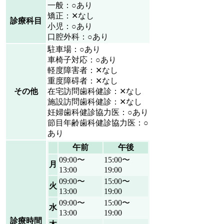
一般：○あり
矯正：✕なし
診療科目
小児：○あり
口腔外科：○あり
駐車場：○あり
車椅子対応：○あり
軽度障害者：✕なし
重度障碍者：✕なし
その他
在宅訪問歯科健診：✕なし
施設訪問歯科健診：✕なし
妊婦歯科健診協力医：○あり
節目年齢歯科健診協力医：○
あり
午前
午後
09:00〜
15:00〜
月
13:00
19:00
09:00〜
15:00〜
火
13:00
19:00
09:00〜
15:00〜
水
13:00
19:00
診療時間