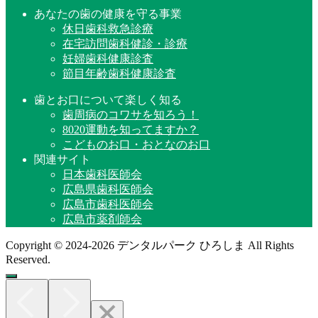
あなたの歯の健康を守る事業
休日歯科救急診療
在宅訪問歯科健診・診療
妊婦歯科健康診査
節目年齢歯科健康診査
歯とお口について楽しく知る
歯周病のコワサを知ろう！
8020運動を知ってますか？
こどものお口・おとなのお口
関連サイト
日本歯科医師会
広島県歯科医師会
広島市歯科医師会
広島市薬剤師会
Copyright © 2024-2026 デンタルパーク ひろしま All Rights
Reserved.