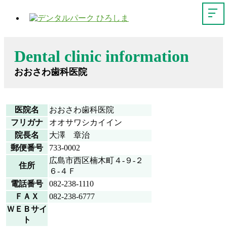
Dental clinic information
おおさわ歯科医院
医院名
おおさわ歯科医院
フリガナ
オオサワシカイイン
院長名
大澤 章治
郵便番号
733-0002
広島市西区楠木町４-９-２
住所
６-４Ｆ
電話番号
082-238-1110
ＦＡＸ
082-238-6777
ＷＥＢサイ
ト