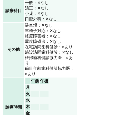
一般：✕なし
矯正：✕なし
診療科目
小児：✕なし
口腔外科：✕なし
駐車場：✕なし
車椅子対応：✕なし
軽度障害者：✕なし
重度障碍者：✕なし
在宅訪問歯科健診：○あり
その他
施設訪問歯科健診：✕なし
妊婦歯科健診協力医：○あ
り
節目年齢歯科健診協力医：
○あり
午前
午後
月
火
水
木
診療時間
金