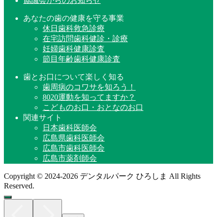
協議会からのお知らせ
あなたの歯の健康を守る事業
休日歯科救急診療
在宅訪問歯科健診・診療
妊婦歯科健康診査
節目年齢歯科健康診査
歯とお口について楽しく知る
歯周病のコワサを知ろう！
8020運動を知ってますか？
こどものお口・おとなのお口
関連サイト
日本歯科医師会
広島県歯科医師会
広島市歯科医師会
広島市薬剤師会
Copyright © 2024-2026 デンタルパーク ひろしま All Rights
Reserved.