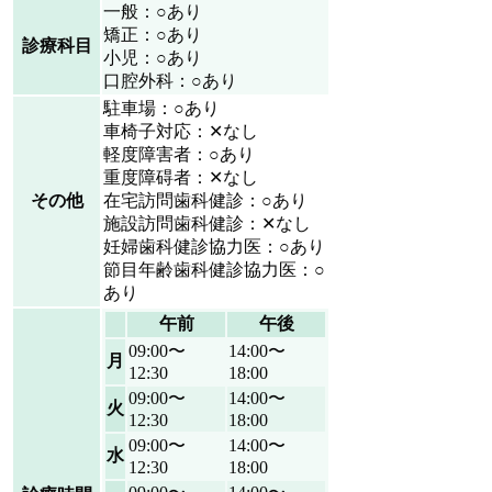
一般：○あり
矯正：○あり
診療科目
小児：○あり
口腔外科：○あり
駐車場：○あり
車椅子対応：✕なし
軽度障害者：○あり
重度障碍者：✕なし
その他
在宅訪問歯科健診：○あり
施設訪問歯科健診：✕なし
妊婦歯科健診協力医：○あり
節目年齢歯科健診協力医：○
あり
午前
午後
09:00〜
14:00〜
月
12:30
18:00
09:00〜
14:00〜
火
12:30
18:00
09:00〜
14:00〜
水
12:30
18:00