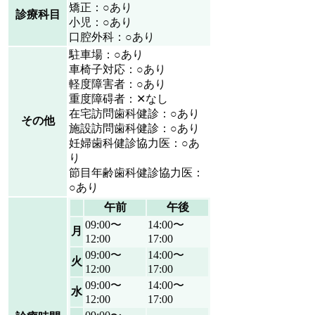
矯正：○あり
診療科目
小児：○あり
口腔外科：○あり
駐車場：○あり
車椅子対応：○あり
軽度障害者：○あり
重度障碍者：✕なし
在宅訪問歯科健診：○あり
その他
施設訪問歯科健診：○あり
妊婦歯科健診協力医：○あ
り
節目年齢歯科健診協力医：
○あり
午前
午後
09:00〜
14:00〜
月
12:00
17:00
09:00〜
14:00〜
火
12:00
17:00
09:00〜
14:00〜
水
12:00
17:00