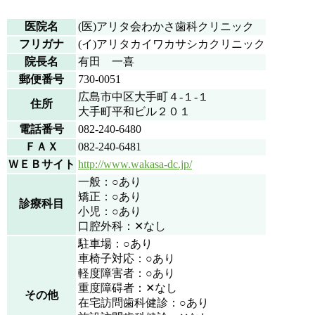
医院名
(医)アリタ会わかさ歯科クリニック
フリガナ
(イ)アリタカイワカサシカクリニック
院長名
有田 一喜
郵便番号
730-0051
広島市中区大手町４-１-１
住所
大手町平和ビル２０１
電話番号
082-240-6480
ＦＡＸ
082-240-6481
ＷＥＢサイト
http://www.wakasa-dc.jp/
一般：○あり
矯正：○あり
診療科目
小児：○あり
口腔外科：✕なし
駐車場：○あり
車椅子対応：○あり
軽度障害者：○あり
重度障碍者：✕なし
その他
在宅訪問歯科健診：○あり